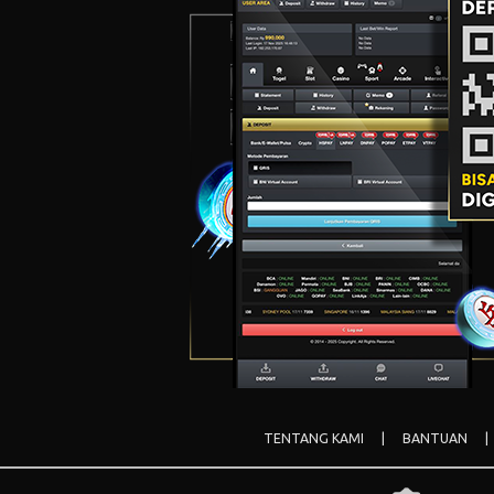
TENTANG KAMI
|
BANTUAN
|