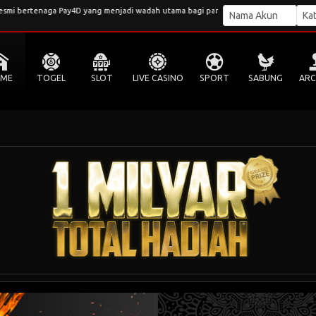
tenaga Pay4D yang menjadi wadah utama bagi para pencinta game online Toto 4D di In
ME
TOGEL
SLOT
LIVE CASINO
SPORT
SABUNG
ARC