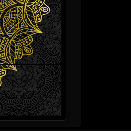
inkan.
EBATE MINGGUAN .
ndahan saldo (credit) jika
ng ditentukan sudah tercapai,
ka saldo beserta bonus akan
 ) = Maka Jumlah TO yang di
atau Bonus hunter.
 kecurangan, Bonus hunter.
n.
atau Bonus hunter.
0 WIB).
nover dari win/lose. Contoh :
i 3jt, maka pemain akan
 0.5%