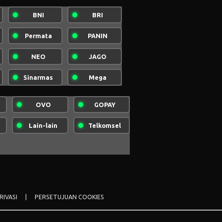
BNI
BRI
Permata
PANIN
NEO
JAGO
Sinarmas
Mega
OVO
GOPAY
Lain-lain
Telkomsel
RIVASI
|
PERSETUJUAN COOKIES