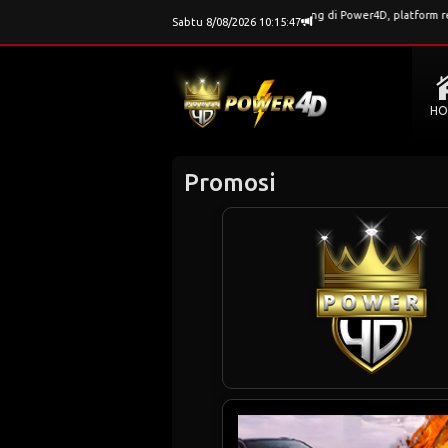
Selamat datang di Power4D, platform resmi ber
Sabtu 8/08/2026 10:15:48
HO
Promosi