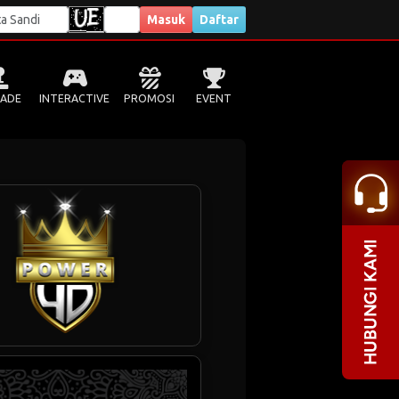
donesia. Kami menghadirkan variasi pasaran togel terlengkap, mulai dari pasaran l
Masuk
Daftar
ADE
INTERACTIVE
PROMOSI
EVENT