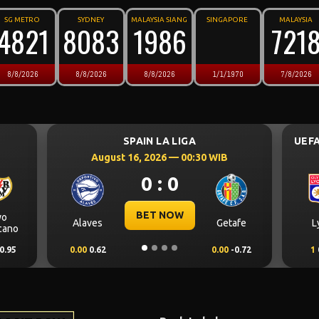
Rollingan Mingguan POWER4D
atau menghanguskan bonus apabila terdapat kecurangan atau penipuan
0,5%
SG METRO
SYDNEY
MALAYSIA SIANG
SINGAPORE
MALAYSIA
4821
8083
1986
721
R4D Mutlak dan Tidak dapat diganggu-gugat.
0,5%
i Rp 1.000.000
8/8/2026
8/8/2026
8/8/2026
1/1/1970
7/8/2026
ri Total Bettingan anda ( Periode Senin s/d Minggu & Bonus di berikan Set
secara otomatis jika member mencapai Total Bettingan Rp 1.000.000
 senin dan bisa langsung di cairkan ke rekening
pa Credit yang secara otomatis akan masuk ke dompet utama
IERS
UEFA CHAMPIONS LEAGUE QUALIFIERS
UEF
a untuk permainan : ( Slot dan Casino )
August 12, 2026 — 01:15 WIB
S TURNOVER yang diberikan
0 : 0
idak dapat diganggu gugat oleh pihak manapun.
BET NOW
Slovan
bahce
Mjallby
Bodo
Bratislava
.87
0.5
0.83
-0.5
0.99
0.7