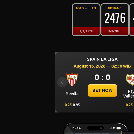
Perhitungan Bonus 
POWER4D berhak mengambil 
SLOT ONLINE
TOTO WUHAN
HK SIANG
2476
Keputusan dari pihak POWE
LIVE CASINO
Syarat & Ketentuan :
Minimal Turn Over mencapa
1/1/1970
8/8/2026
Turn over (TO) di hitung da
Bonus di berikan langsung 
Bonus di berikan setiap hari
Bonus yang di berikan beru
UEFA CHAMPIONS LEAGUE QUALIF
Bonus TurnOver berlaku hany
August 12, 2026 — 01:30 WIB
Tidak ada MAKSIMAL BONU
0 : 0
Semua keputusan POWER4D t
Previous
BET NOW
SK Sturm
Fener
Graz
-0.5
0.95
0.5
0