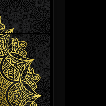
RUPIAH DI
RI 4MALAM